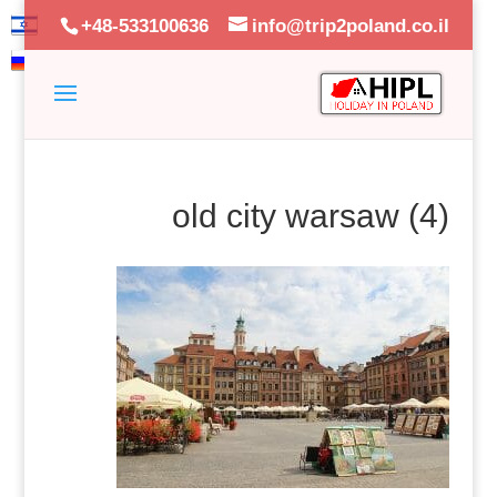
+48-533100636
info@trip2poland.co.il
old city warsaw (4)