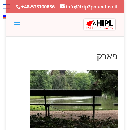
+48-533100636
info@trip2poland.co.il
פארק