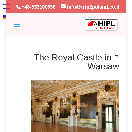
+48-533100636
info@trip2poland.co.il
ב The Royal Castle in
Warsaw