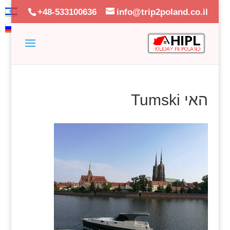
+48-533100636
info@trip2poland.co.il
האי Tumski