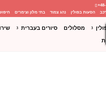
+48
כב
הסעות בפולין
נהג צמוד
בתי מלון וצימרים
חיפוש
ולין
מסלולים
סיורים בעברית
שירו
ת