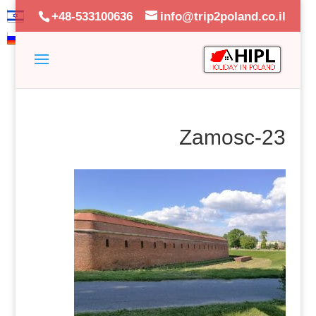
+48-533100636
info@trip2poland.co.il
Zamosc-23