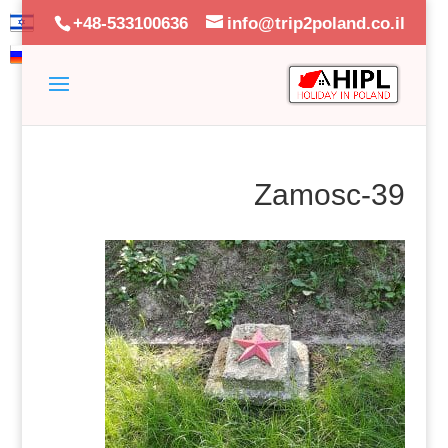
+48-533100636
info@trip2poland.co.il
Zamosc-39