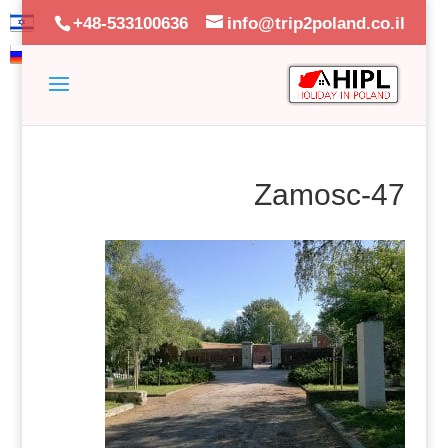
+48-533100636
info@trip2poland.co.il
Zamosc-47