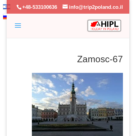
+48-533100636
info@trip2poland.co.il
Zamosc-67