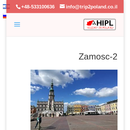
+48-533100636
info@trip2poland.co.il
Zamosc-2