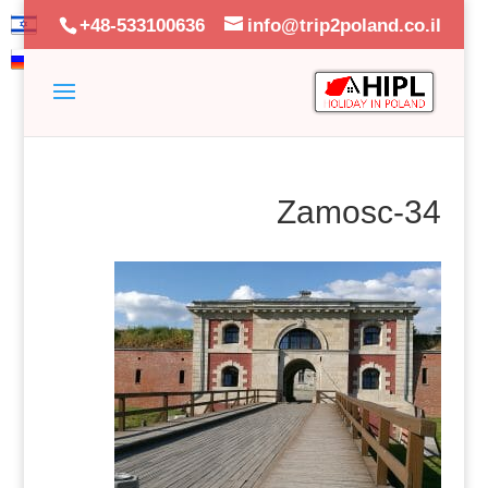
+48-533100636
info@trip2poland.co.il
Zamosc-34