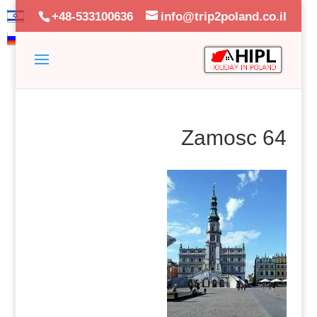
+48-533100636
info@trip2poland.co.il
Zamosc 64