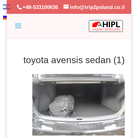
+48-533100636
info@trip2poland.co.il
toyota avensis sedan (1)