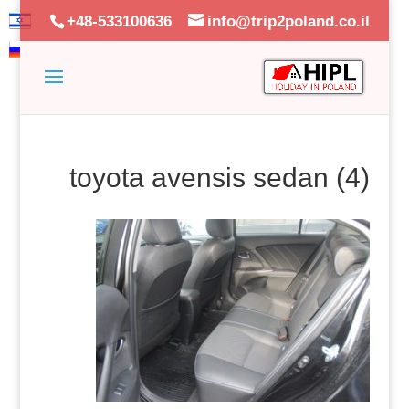
+48-533100636
info@trip2poland.co.il
toyota avensis sedan (4)