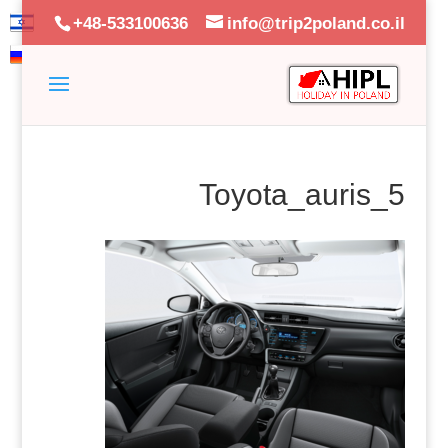
+48-533100636
info@trip2poland.co.il
Toyota_auris_5