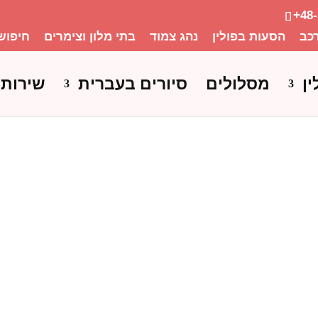
+48
כב
הסעות בפולין
נהג צמוד
בתי מלון וצימרים
חיפוש
ין
מסלולים
סיורים בעברית
שירותי