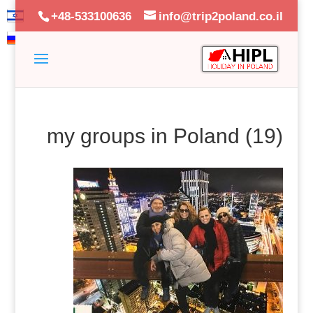
+48-533100636
info@trip2poland.co.il
my groups in Poland (19)