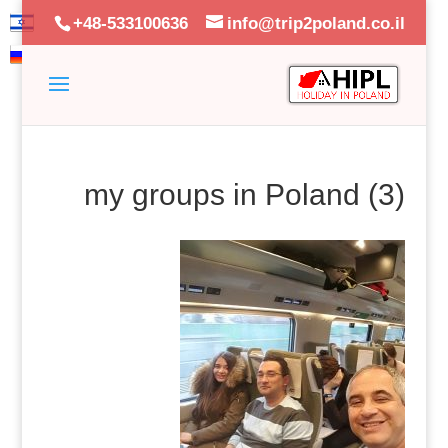
+48-533100636
info@trip2poland.co.il
my groups in Poland (3)