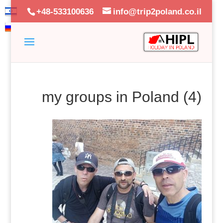
+48-533100636
info@trip2poland.co.il
my groups in Poland (4)