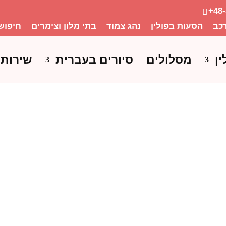
+48
כב
הסעות בפולין
נהג צמוד
בתי מלון וצימרים
חיפוש
ין
מסלולים
סיורים בעברית
שירותי