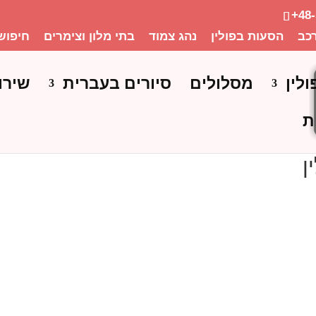
+48
כב
הסעות בפולין
נהג צמוד
בתי מלון וצימרים
חיפוש
ולין
מסלולים
סיורים בעברית
שירו
ת
ן