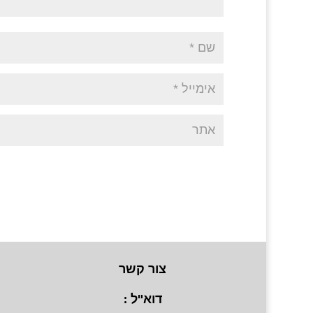
צור קשר
דוא"ל :