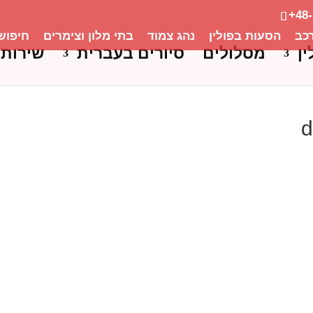
+48
כב
הסעות בפולין
נהג צמוד
בתי מלון וצימרים
חיפוש
ין
מסלולים
סיורים בעברית
שירותי
d