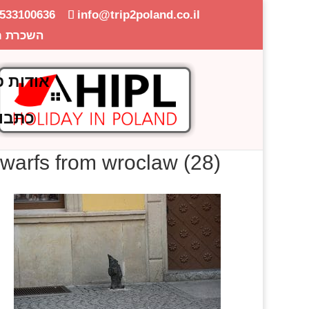
-533100636
info@trip2poland.co.il
השכרת ר
אודות פ
כתבו
warfs from wroclaw (28)