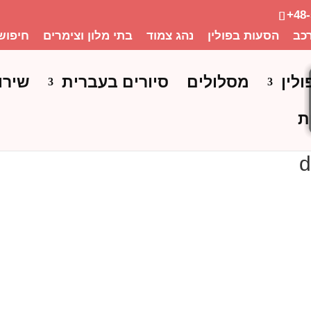
+48
כב
הסעות בפולין
נהג צמוד
בתי מלון וצימרים
חיפוש
ולין
מסלולים
סיורים בעברית
שירו
ת
d