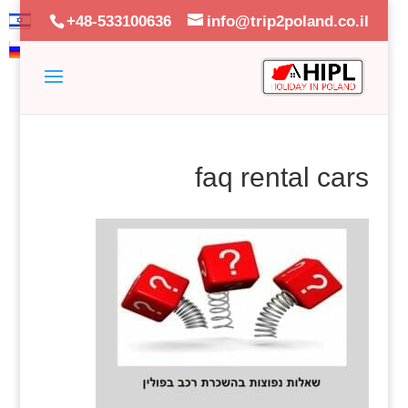
+48-533100636
info@trip2poland.co.il
faq rental cars