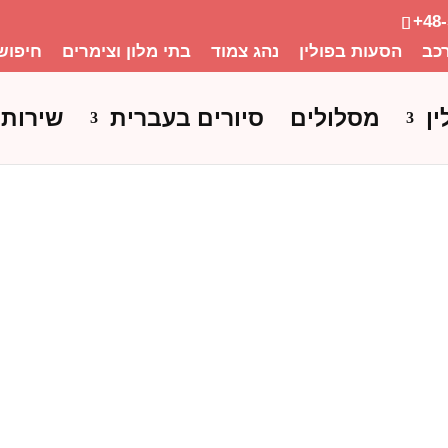
+48
כב
הסעות בפולין
נהג צמוד
בתי מלון וצימרים
חיפוש
ין
מסלולים
סיורים בעברית
שירותי