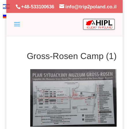
+48-533100636
info@trip2poland.co.il
Gross-Rosen Camp (1)