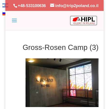
+48-533100636
info@trip2poland.co.il
Gross-Rosen Camp (3)