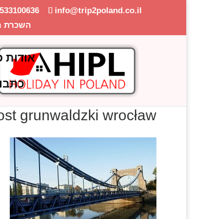
-533100636
info@trip2poland.co.il
השכרת ר
אודות פ
כתבו
st grunwaldzki wrocław