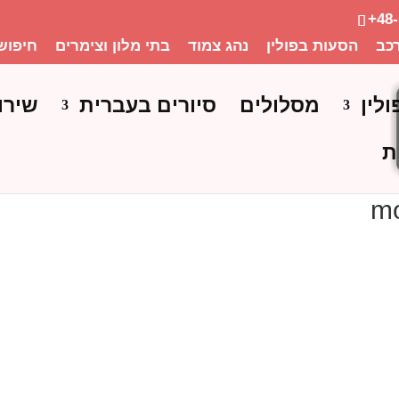
+48
כב
הסעות בפולין
נהג צמוד
בתי מלון וצימרים
חיפוש
ולין
מסלולים
סיורים בעברית
שירו
ת
mo