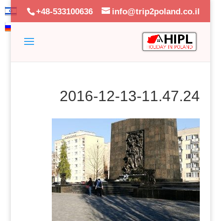
+48-533100636
info@trip2poland.co.il
2016-12-13-11.47.24