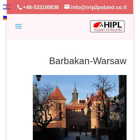
+48-533100636
info@trip2poland.co.il
Barbakan-Warsaw