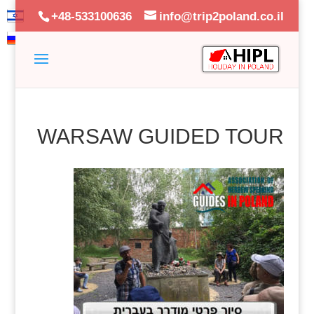
+48-533100636
info@trip2poland.co.il
WARSAW GUIDED TOUR