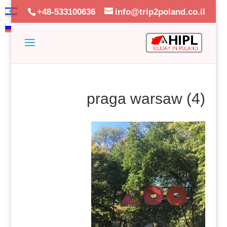
+48-533100636
info@trip2poland.co.il
praga warsaw (4)