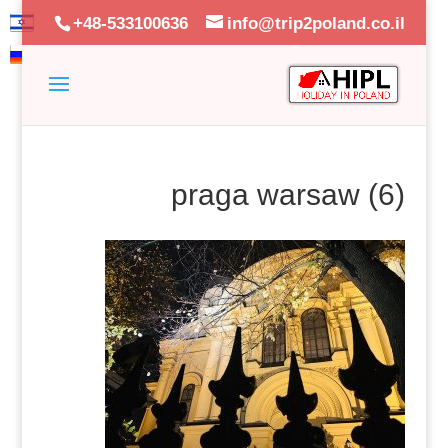
+48-533100636
info@trip2poland.co.il
praga warsaw (6)