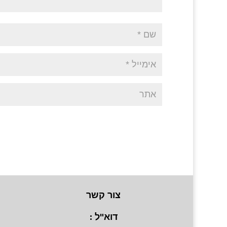
צור קשר
דוא"ל :