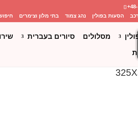
+48
כב
הסעות בפולין
נהג צמוד
בתי מלון וצימרים
חיפוש
ולין
מסלולים
סיורים בעברית
שירו
ת