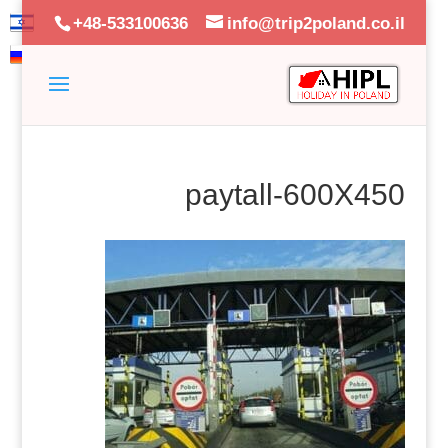
+48-533100636
info@trip2poland.co.il
paytall-600X450