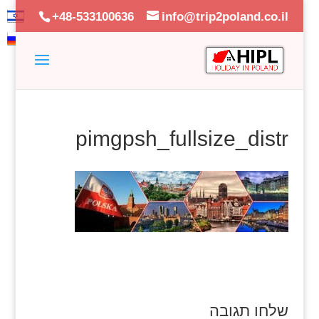
+48-533100636
info@trip2poland.co.il
pimgpsh_fullsize_distr
שלחו תגובה