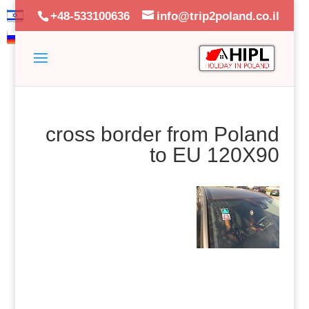
+48-533100636
info@trip2poland.co.il
cross border from Poland
to EU 120X90