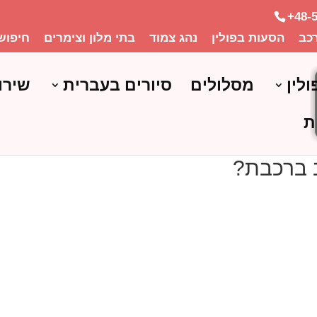
+48-
כב
הסעות בפולין
נהג צמוד
בתי מלון וצימרים
חיפוש
ולין
מסלולים
סיורים בעברית
שירו
ת
ב ברכבת?