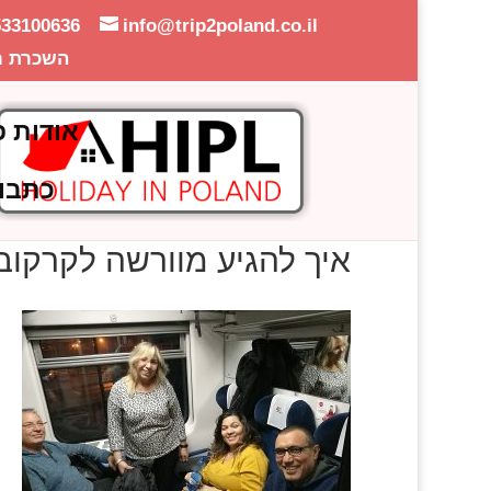
533100636
info@trip2poland.co.il
השכרת ר
אודות פ
כתבו
איך להגיע מוורשה לקרקו