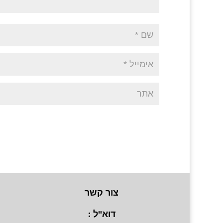
צור קשר
דוא"ל :