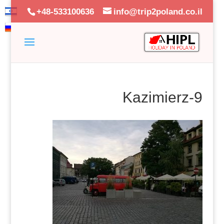
+48-533100636
info@trip2poland.co.il
Kazimierz-9