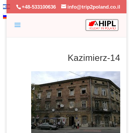
+48-533100636
info@trip2poland.co.il
Kazimierz-14