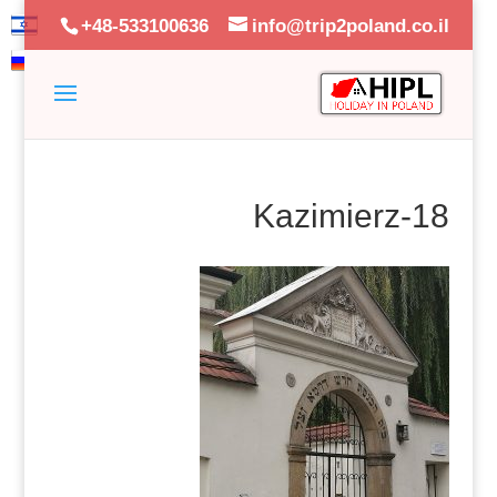
+48-533100636
info@trip2poland.co.il
Kazimierz-18