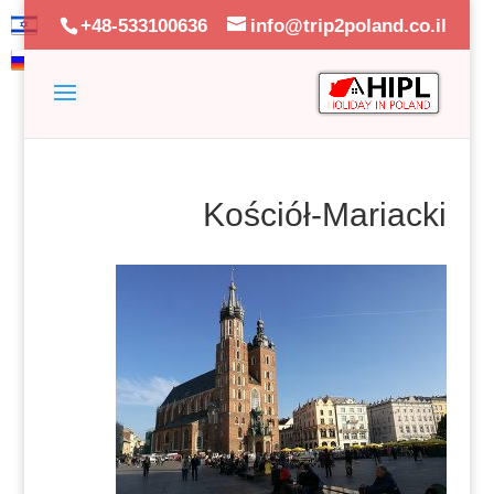
+48-533100636
info@trip2poland.co.il
Kościół-Mariacki