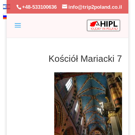
+48-533100636
info@trip2poland.co.il
Kościół Mariacki 7