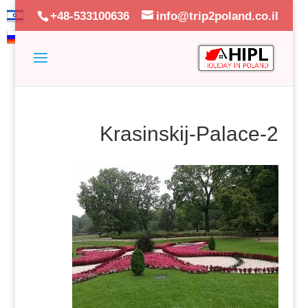
+48-533100636
info@trip2poland.co.il
Krasinskij-Palace-2