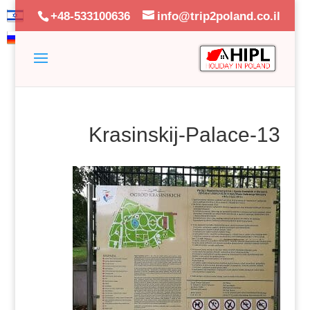
+48-533100636
info@trip2poland.co.il
Krasinskij-Palace-13