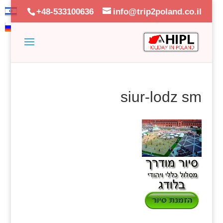
+48-533100636
info@trip2poland.co.il
siur-lodz sm