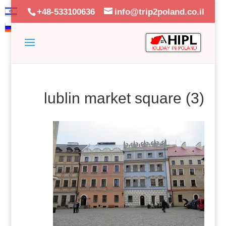
+48-533100636
info@trip2poland.co.il
lublin market square (3)