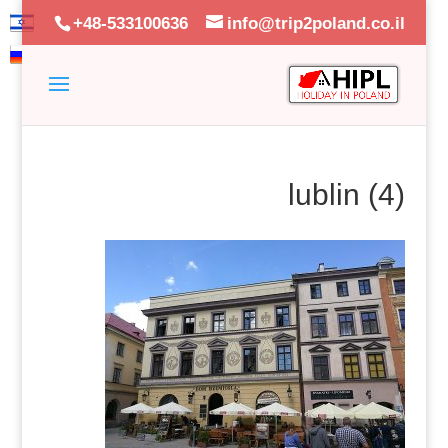
+48-533100636
info@trip2poland.co.il
lublin (4)