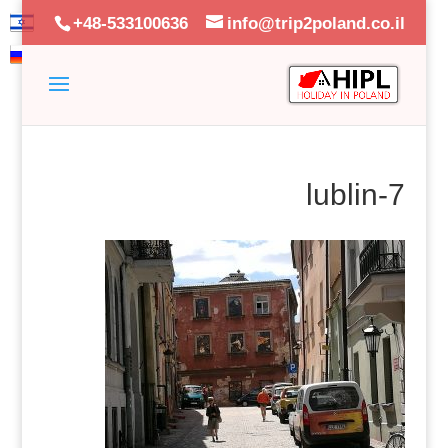
+48-533100636
info@trip2poland.co.il
lublin-7